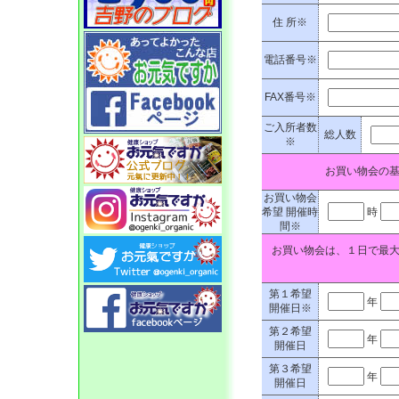
住 所※
電話番号※
FAX番号※
ご入所者数
総人数
※
お買い物会の
お買い物会
希望 開催時
時
間※
お買い物会は、１日で最
第１希望
年
開催日※
第２希望
年
開催日
第３希望
年
開催日