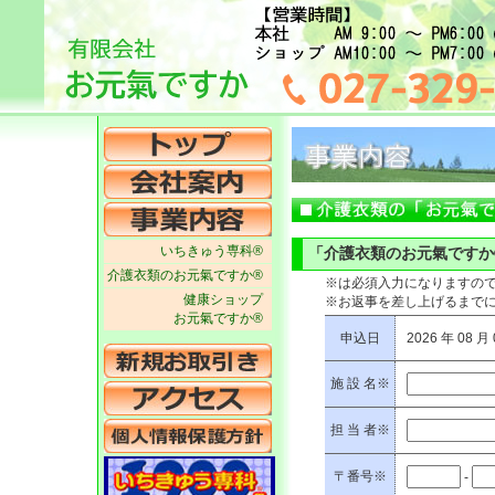
いちきゅう専科®
「介護衣類のお元氣ですか
介護衣類のお元氣ですか®
※は必須入力になりますの
健康ショップ
※お返事を差し上げるまで
お元氣ですか®
申込日
2026 年 08 月
施 設 名※
担 当 者※
〒番号※
-