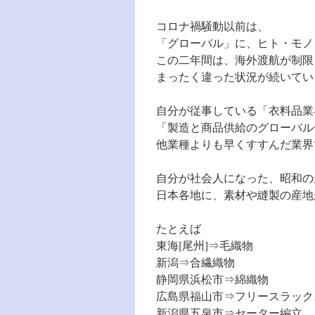
コロナ禍騒動以前は、
「グローバル」に、ヒト・モノ
この二年間は、海外渡航が制限
まったく違った状況が続いてい
自分が従事している「衣料品業
「製造と商品供給のグローバル
他業種よりも早くすすんだ業界
自分が社会人になった、昭和の
日本各地に、素材や縫製の産地
たとえば
東海[尾州]⇒毛織物
新潟⇒合繊織物
静岡県浜松市⇒綿織物
広島県福山市⇒フリースラック
新潟県五泉市⇒セーター編立