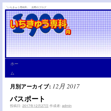
「いちきゅう専科R」 吉野のブログ
ホー
ム
12月 2017
月別アーカイブ:
パスポート
投稿日:
2017年12月27日
作成者:
admin