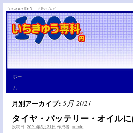
「いちきゅう専科R」 吉野のブログ
ホー
ム
5月 2021
月別アーカイブ:
タイヤ・バッテリー・オイルに
投稿日:
2021年5月31日
作成者:
admin