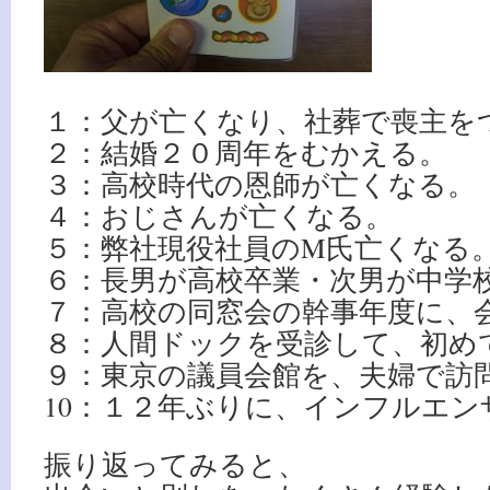
１：父が亡くなり、社葬で喪主を
２：結婚２０周年をむかえる。
３：高校時代の恩師が亡くなる。
４：おじさんが亡くなる。
５：弊社現役社員のM氏亡くなる
６：長男が高校卒業・次男が中学
７：高校の同窓会の幹事年度に、
８：人間ドックを受診して、初め
９：東京の議員会館を、夫婦で訪
10：１２年ぶりに、インフルエン
振り返ってみると、