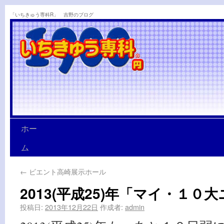
「いちきゅう専科R」 吉野のブログ
ホー
ム
←
ビエント高崎展示ホール
2013(平成25)年「マイ・１０
投稿日:
2013年12月22日
作成者:
admin