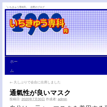
「いちきゅう専科R」 吉野のブログ
ホー
ム
←
久しぶりで会合に出席しました
通氣性が良いマスク
投稿日:
2020年7月30日
作成者:
admin