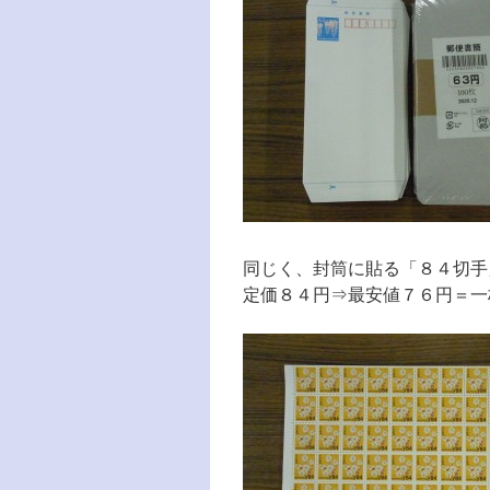
同じく、封筒に貼る「８４切手
定価８４円⇒最安値７６円＝一