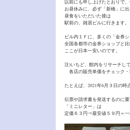
以前にも申し上げたとおりで、
お昼休みに、必ず「新橋」に出
昼食をいただいた後は
駅前の、雑居ビルに行きます。
ビル内１Ｆに、多くの「金券シ
全国各都市の金券ショップと比
ここが日本一安いのです。
注)いちど、館内をリサーチし
各店の販売単価をチェック・
たとえば、2021年6月３日の時
伝票や請求書を発送するのに重
「ミニレター」は
定価６３円⇒最安値５９円＝一