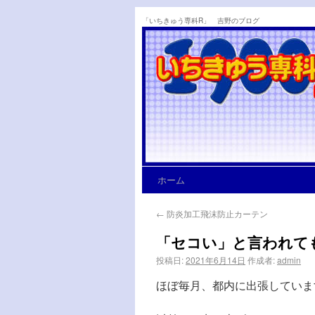
「いちきゅう専科R」 吉野のブログ
ホーム
←
防炎加工飛沫防止カーテン
「セコい」と言われて
投稿日:
2021年6月14日
作成者:
admin
ほぼ毎月、都内に出張していま