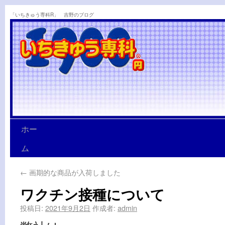
「いちきゅう専科R」 吉野のブログ
ホー
ム
←
画期的な商品が入荷しました
ワクチン接種について
投稿日:
2021年9月2日
作成者:
admin